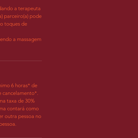
udando a terapeuta
) parceiro(a) pode
do toques de
azendo a massagem
nimo 6 horas* de
de cancelamento*.
uma taxa de 30%
esma contará como
r outra pessoa no
pessoa.