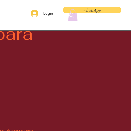
whatsApp
Login
para
as, durante uma