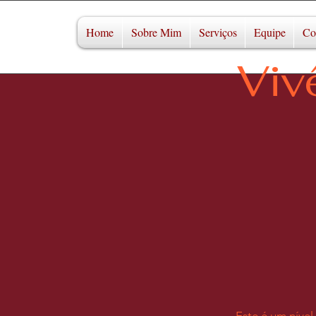
Home
Sobre Mim
Serviços
Equipe
Co
Viv
Este é um níve