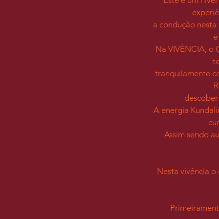
experiê
a condução nesta v
e
Na VIVÊNCIA, o Ca
t
tranquilamente c
R
descobert
A energia Kundali
cur
Assim sendo au
Nesta vivência o
Primeirament