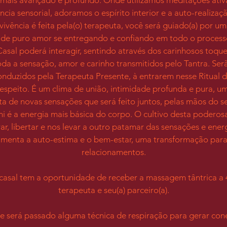
i
ncia sensorial, adoramos o espírito interior e a auto-realizaç
n
ivência é feita pela(o) terapeuta, você será guiado(a) por u
 de puro amor se entregando e confiando em todo o process
sal poderá interagir, sentindo através dos carinhosos toque
oda a sensação, amor e carinho transmitidos pelo Tantra. Ser
onduzidos pela Terapeuta Presente, à entrarem nesse Ritual 
espeito. É um clima de união, intimidade profunda e pura, u
a de novas sensações que será feito juntos, pelas mãos do 
ni é a energia mais básica do corpo. O cultivo desta poderos
ar, libertar e nos levar a outro patamar das sensações e ener
menta a auto-estima e o bem-estar, uma transformação para
relacionamentos.
 casal tem a oportunidade de receber a massagem tântrica a 4
terapeuta e seu(a) parceiro(a).
e será passado alguma técnica de respiração para gerar cone