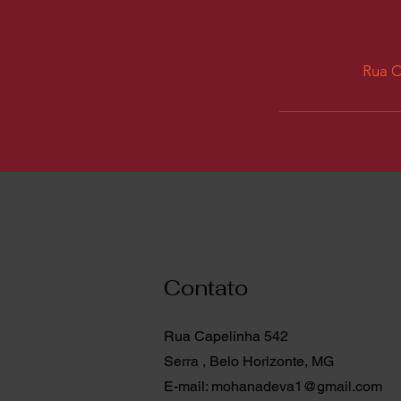
Rua Ca
Contato
Rua Capelinha 542
Serra , Belo Horizonte, MG
E-mail:
mohanadeva1@gmail.com