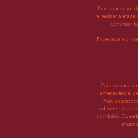
Em seguida um del
a realizar a etap
continuar f
Encerrada a prim
Para o cancelam
antecedência, ca
Para as sessõe
referente a sess
concluída. Quand
mesmo 