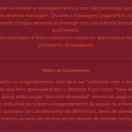
es irá receber a massagem tântrica com o(a) parceiro(a) aj
a da sensitive massagem. Durante a massagem Lingam/Yoni o(a
azendo o toque sensorial ou interagir com o(a) outro(a) levan
acolhimento.
eira massagem é feito o mesmo processo em quem estava f
juntamente da terapeuta.
Política de Cancelamento
ento ou reagendamento, este deve ser *solicitado com o mí
so seja feito após esse prazo o depósito ficará como *taxa 
s que já estão pagas *(pacotes de sessão)* deverá ser paga 
ão individual para fazer o reagendamento da sessão ou a m
o acontece um cancelamento de última hora, deixo de atende
horário ou uma das minhas sócias deixam de atender outra 