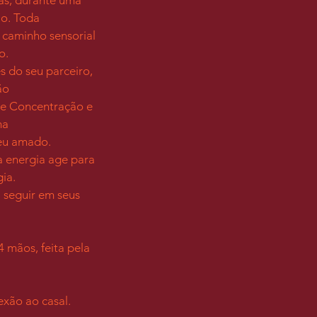
ão. Toda
m caminho sensorial
o.
s do seu parceiro,
ão
de Concentração e
ma
seu amado.
a energia age para
gia.
 seguir em seus
 mãos, feita pela
xão ao casal.