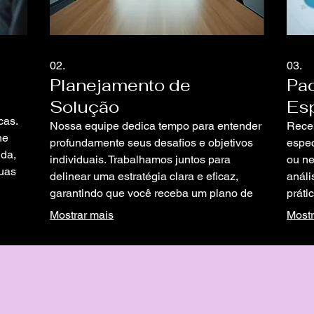
02.
03.
Planejamento de
Pac
Solução
Esp
cas.
Nossa equipe dedica tempo para entender
Receb
he
profundamente seus desafios e objetivos
espec
ida,
individuais. Trabalhamos juntos para
ou ne
suas
delinear uma estratégia clara e eficaz,
anál
garantindo que você receba um plano de
práti
ação prático e direcionado.
compl
Mostrar mais
Mostr