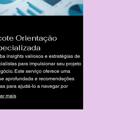
ote Orientação
ecializada
a insights valiosos e estratégias de
ialistas para impulsionar seu projeto
gócio. Este serviço oferece uma
ise aprofundada e recomendações
cas para ajudá-lo a navegar por
exidades e alcançar seus marcos.
ar mais