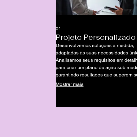
01.
Projeto Personalizado
Desenvolvemos soluções à medida,
adaptadas às suas necessidades úni
Analisamos seus requisitos em detal
para criar um plano de ação sob med
garantindo resultados que superem 
expectativas e alinhados com seus
Mostrar mais
objetivos.